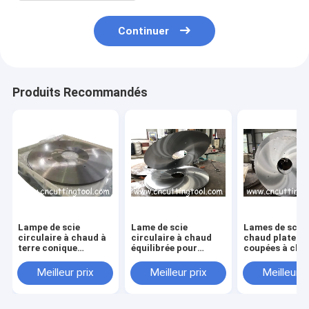
Continuer
Produits Recommandés
Lampe de scie
Lame de scie
Lames de scie 
circulaire à chaud à
circulaire à chaud
chaud plates
terre conique
équilibrée pour
coupées à cha
dynamiquement
terrain plat pour
pour la découp
équilibrée pour
ligne de laminage
sections en ac
Meilleur prix
Meilleur prix
Meilleur p
aciérie
d'acier
laminées à ch