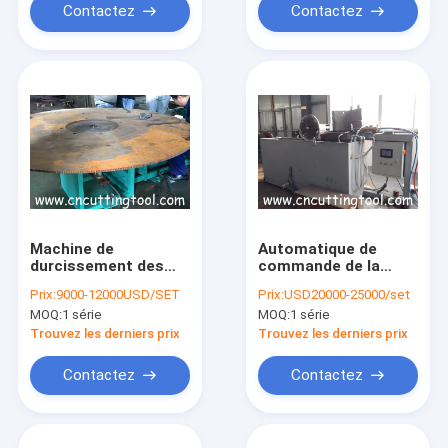
Contactez
Contactez
Machine de
Automatique de
durcissement des
commande de la
dents à électrode à
flamme
Prix:
9000-12000USD/SET
Prix:
USD20000-25000/set
lame de scie
durcissement scie
MOQ:
1 série
MOQ:
1 série
circulaire de 1800
circulaire dent claire
mm de diamètre
dureté de la pointe
Trouvez les derniers prix
Trouvez les derniers prix
coupée à chaud
de durcissement
machine
Contactez
Contactez