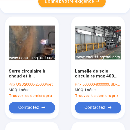
Donnez votre exigence
Serre circulaire à
Lamelle de scie
chaud et à
circulaire max 400
frottement à dent
mm ligne de
Prix:
USD20000-25000/set
Prix:
500000-800000USD/SET
blanche à pointe
fabrication
MOQ:
1 série
MOQ:
1 série
automatique de
automatique
durcissement à la
continue d'extinction
Trouvez les derniers prix
Trouvez les derniers prix
flamme
Contactez
Contactez