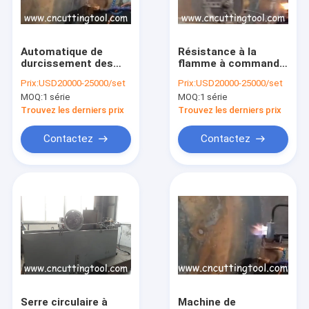
Visite d'usine
Contrôle de la qualité
Automatique de
Résistance à la
durcissement des
flamme à commande
Contact
dents par la flamme
automatique 1200-
Prix:
USD20000-25000/set
Prix:
USD20000-25000/set
durcissement des
2500 mm machine de
MOQ:
1 série
MOQ:
1 série
dents 1200-2500mm
durcissement de la
Demande de soumission
scie circulaire
pointe de la tige de la
Trouvez les derniers prix
Trouvez les derniers prix
machine de
scie circulaire
durcissement de la
Contactez
Contactez
pointe des dents
chauve
Lames de scie à chaud
Le CTT scie la lame
Scie froide volante
Lame de scies affilant la machine
machine de soudure automatique
Serre circulaire à
Machine de