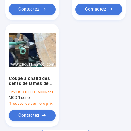
Contactez
Contactez
Coupe à chaud des
dents de lames de
scie circulaires
Prix:
USD10000-15000/set
réparation de la
MOQ:
1 série
machine de
durcissement de
Trouvez les derniers prix
commande manuelle
Contactez