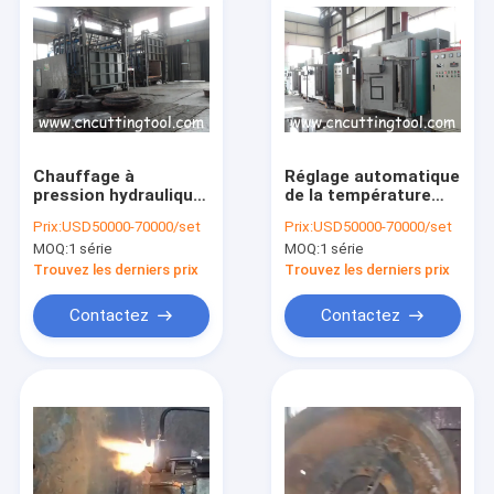
Chauffage à
Réglage automatique
pression hydraulique
de la température
à lame de trempe
grand four de
Prix:
USD50000-70000/set
Prix:
USD50000-70000/set
température à lames
MOQ:
1 série
MOQ:
1 série
de scie circulaires
Trouvez les derniers prix
Trouvez les derniers prix
Contactez
Contactez
Aperçu
Produits
A propos de nous