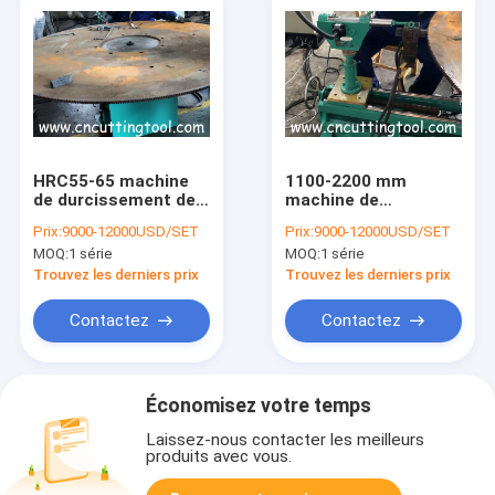
HRC55-65 machine
1100-2200 mm
de durcissement des
machine de
dents par électrode à
durcissement de la
Prix:
9000-12000USD/SET
Prix:
9000-12000USD/SET
lame de scie
pointe des dents par
MOQ:
1 série
MOQ:
1 série
circulaire
électrode à lame de
scie circulaire
Trouvez les derniers prix
Trouvez les derniers prix
Contactez
Contactez
Économisez votre temps
Laissez-nous contacter les meilleurs
produits avec vous.