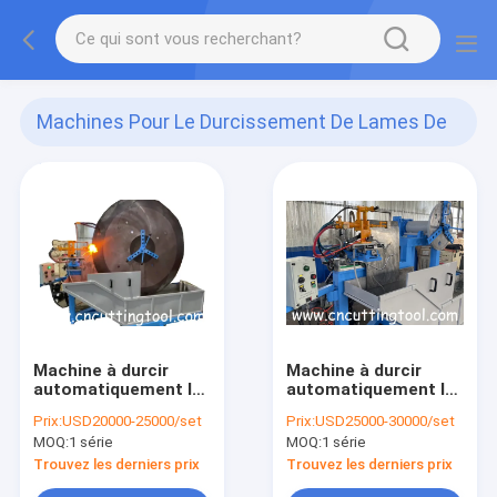
Machines Pour Le Durcissement De Lames De
Scie
(45)
Machine à durcir
Machine à durcir
automatiquement la
automatiquement la
lame de scie à la
flamme pour 1000-
Prix:
USD20000-25000/set
Prix:
USD25000-30000/set
flamme pour la
2000 lames de scie
MOQ:
1 série
MOQ:
1 série
pointe dentaire de la
circulaire
lame de scie
Trouvez les derniers prix
Trouvez les derniers prix