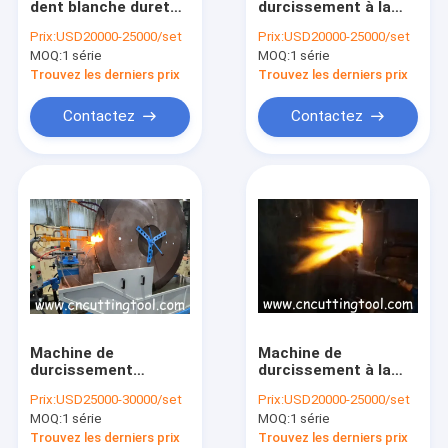
dent blanche dureté
durcissement à la
Machines pour le durcissement de lames de scie
de la pointe de la
flamme de la lame de
Prix:
USD20000-25000/set
Prix:
USD20000-25000/set
dent machine de
scie
MOQ:
Machines de traction à lame de scie
1 série
MOQ:
1 série
durcissement à la
flamme
Trouvez les derniers prix
Trouvez les derniers prix
Plaque de découpe sous pression
Contactez
Contactez
scie à blanc
Outils électroportatifs
Machine de
Machine de
durcissement
durcissement à la
automatique à la
flamme pour
Prix:
USD25000-30000/set
Prix:
USD20000-25000/set
flamme à tige
augmenter les dents
MOQ:
1 série
MOQ:
1 série
dentaire en alliage de
de la lame de scie
scie circulaire
circulaire à 30-60HRC
Trouvez les derniers prix
Trouvez les derniers prix