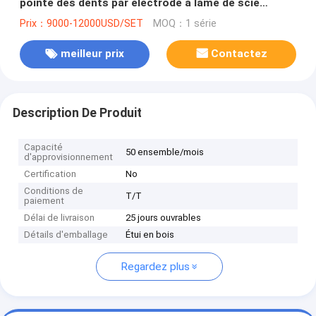
pointe des dents par électrode à lame de scie
circulaire
Prix：9000-12000USD/SET
MOQ：1 série
meilleur prix
Contactez
Description De Produit
Capacité
50 ensemble/mois
d'approvisionnement
Certification
No
Conditions de
T/T
paiement
Délai de livraison
25 jours ouvrables
Détails d'emballage
Étui en bois
Regardez plus