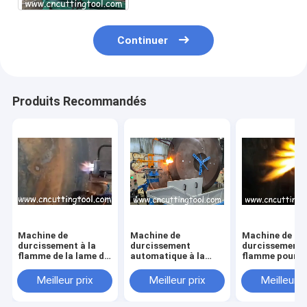
Continuer
Produits Recommandés
Machine de
Machine de
Machine de
durcissement à la
durcissement
durcissement à
flamme de la lame de
automatique à la
flamme pour
scie
flamme à tige
augmenter les
dentaire en alliage de
de la lame de s
Meilleur prix
Meilleur prix
Meilleur p
scie circulaire
circulaire à 30
60HRC