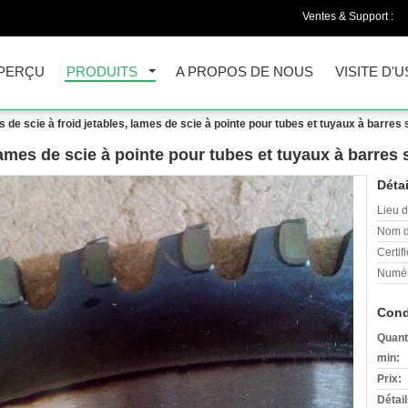
Ventes & Support :
PERÇU
PRODUITS
A PROPOS DE NOUS
VISITE D'U
 de scie à froid jetables, lames de scie à pointe pour tubes et tuyaux à barres 
lames de scie à pointe pour tubes et tuyaux à barres 
Détai
Lieu d
Nom d
Certifi
Numér
Cond
Quant
min:
Prix:
Détai