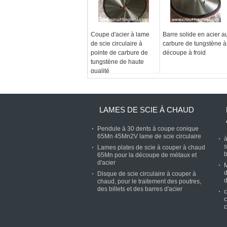
Coupe d'acier à lame
Barre solide en acier a
de scie circulaire à
carbure de tungstène à
pointe de carbure de
découpe à froid
tungstène de haute
qualité
LAMES DE SCIE À CHAUD
Pendule à 30 dents à coupe conique
65Mn 45Mn2V lame de scie circulaire
à
s
Lames plates de scie à couper à chaud
65Mn pour la découpe de métaux et
d'acier
M
d
Disque de scie circulaire à couper à
chaud, pour le traitement des poutres,
des billets et des barres d'acier
c
c