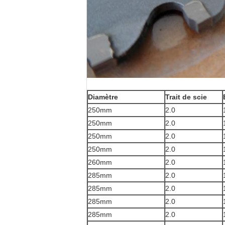
Diamètre
Trait de scie
250mm
2.0
250mm
2.0
250mm
2.0
250mm
2.0
260mm
2.0
285mm
2.0
285mm
2.0
285mm
2.0
285mm
2.0