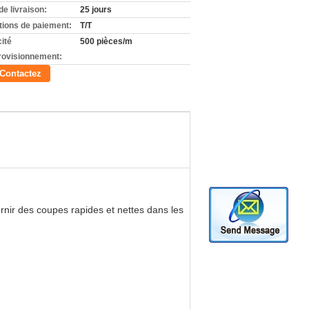
de livraison:
25 jours
tions de paiement:
T/T
ité
500 pièces/m
rovisionnement:
Contactez
rnir des coupes rapides et nettes dans les