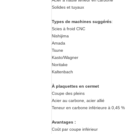
Acier à haute teneur en carbone
Solides et tuyaux
Types de machines suggérés
:
Scies à froid CNC
Nishijima
Amada
Tsune
Kasto/Wagner
Noritake
Kaltenbach
À plaquettes en cermet
Coupe des pleins
Acier au carbone, acier allié
Teneur en carbone inférieure à 0,45 %
Avantages :
Coût par coupe inférieur