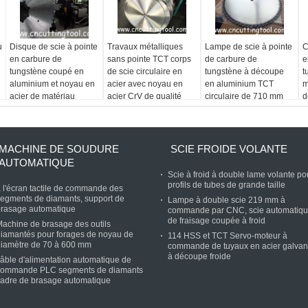
u
Disque de scie à pointe
Travaux métalliques
Lampe de scie à pointe
C
en carbure de
sans pointe TCT corps
de carbure de
e
tungstène coupé en
de scie circulaire en
tungstène à découpe
t
aluminium et noyau en
acier avec noyau en
en aluminium TCT
m
acier de matériau
acier CrV de qualité
circulaire de 710 mm
d
80CrV2
8
MACHINE DE SOUDURE
SCIE FROIDE VOLANTE
AUTOMATIQUE
Scie à froid à double lame volante po
profils de tubes de grande taille
 l'écran tactile de commande des
egments de diamants, support de
Lampe à double scie 219 mm à
brasage automatique
commande par CNC, scie automatiq
de fraisage coupée à froid
achine de brasage des outils
iamantés pour forages de noyau de
114 HSS et TCT Servo-moteur à
diamètre de 70 à 600 mm
commande de tuyaux en acier galvan
à découpe froide
âble d'alimentation automatique de
commande PLC segments de diamants
adre de brasage automatique