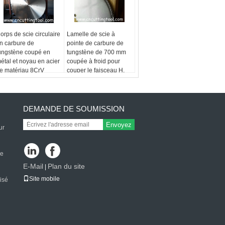
orps de scie circulaire
Lamelle de scie à
n carbure de
pointe de carbure de
ungstène coupé en
tungstène de 700 mm
étal et noyau en acier
coupée à froid pour
e matériau 8CrV
couper le faisceau H,
0CrV2
l'angle et le creux carré
DEMANDE DE SOUMISSION
Envoyez
ur
ue
E-Mail
Plan du site
|
Site mobile
isé