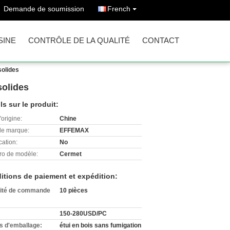
Demande de soumission
French
SINE
CONTRÔLE DE LA QUALITÉ
CONTACT
solides
solides
ls sur le produit:
'origine:
Chine
e marque:
EFFEMAX
cation:
No
o de modèle:
Cermet
itions de paiement et expédition:
ité de commande
10 pièces
150-280USD/PC
ls d'emballage:
étui en bois sans fumigation