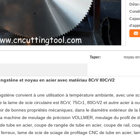
Délai 
Condi
Capac
d'app
Taper:
noyau en
tungstène et noyau en acier avec matériau 8CrV 80CrV2
ngstène convient à une utilisation à température ambiante, avec une sci
la lame de scie circulaire est 8CrV, 75Cr1, 80CrV2 et autre acier à outi
ir de bonnes propriétés mécaniques, dans le diamètre extérieur de la 
 la machine de meulage de précision VOLLMER, meulage du profil de den
 de tube en acier, coupe de rangée de tube en acier, coupe de rail, c
ferreux, lame de scie de sciage de profilage CNC de tube en acier, lam