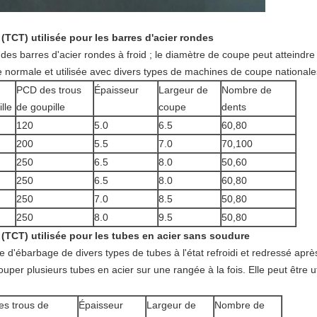
 (TCT) utilisée pour les barres d'acier rondes
 des barres d'acier rondes à froid ; le diamètre de coupe peut atteindr
e normale et utilisée avec divers types de machines de coupe nationale
PCD des trous
Épaisseur
Largeur de
Nombre de
lle
de goupille
coupe
dents
120
5.0
6.5
60,80
200
5.5
7.0
70,100
250
6.5
8.0
50,60
250
6.5
8.0
60,80
250
7.0
8.5
50,80
250
8.0
9.5
50,80
 (TCT) utilisée pour les tubes en acier sans soudure
pe d'ébarbage de divers types de tubes à l'état refroidi et redressé ap
uper plusieurs tubes en acier sur une rangée à la fois. Elle peut être 
s trous de
Épaisseur
Largeur de
Nombre de