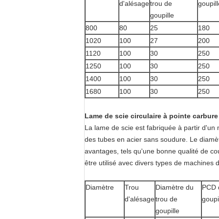
d'alésage
trou de
goupill
goupille
800
80
25
180
1020
100
27
200
1120
100
30
250
1250
100
30
250
1400
100
30
250
1680
100
30
250
Lame de scie circulaire à pointe carbur
La lame de scie est fabriquée à partir d'un
des tubes en acier sans soudure. Le diamè
avantages, tels qu'une bonne qualité de coup
être utilisé avec divers types de machines 
Diamètre
Trou
Diamètre du
PCD d
d'alésage
trou de
goupi
goupille