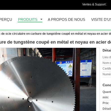
Ventes & Support :
PERÇU
PRODUITS
A PROPOS DE NOUS
VISITE D'U
 de scie circulaire en carbure de tungstène coupé en métal et noyau en acier
bure de tungstène coupé en métal et noyau en acier 
Détai
Lieu d
Nom d
Certifi
Numér
Cond
Quant
min:
Prix:
Détai