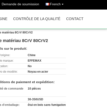
Demande de soumission
French
SINE
CONTRÔLE DE LA QUALITÉ
CONTACT
 de matériau 8CrV 80CrV2
de matériau 8CrV 80CrV2
ls sur le produit:
'origine:
Chine
e marque:
EFFEMAX
cation:
No
o de modèle:
Noyau en acier
itions de paiement et expédition:
ité de commande
10 pièces
30-350USD
ls d'emballage:
étui en bois sans fumigation