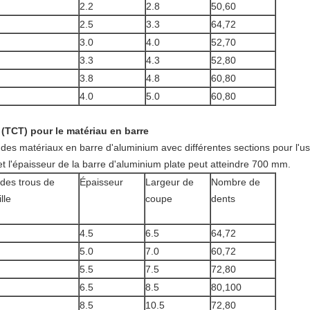
2.2
2.8
50,60
2.5
3.3
64,72
3.0
4.0
52,70
3.3
4.3
52,80
3.8
4.8
60,80
4.0
5.0
60,80
 (TCT) pour le matériau en barre
r des matériaux en barre d'aluminium avec différentes sections pour l'u
 l'épaisseur de la barre d'aluminium plate peut atteindre 700 mm.
des trous de
Épaisseur
Largeur de
Nombre de
lle
coupe
dents
4.5
6.5
64,72
5.0
7.0
60,72
5.5
7.5
72,80
6.5
8.5
80,100
8.5
10.5
72,80