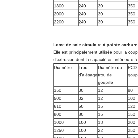
1800
240
30
350
2000
240
30
350
2200
240
30
350
Lame de scie circulaire à pointe carbure
Elle est principalement utilisée pour la cou
d'extrusion dont la capacité est inférieure
Diamètre
Trou
Diamètre du
PCD 
d'alésage
trou de
goupi
goupille
350
30
12
80
500
32
12
100
610
50
15
120
800
80
15
150
1000
100
18
200
1250
100
22
250