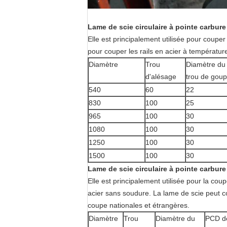
Lame de scie circulaire à pointe carbure
Elle est principalement utilisée pour couper
pour couper les rails en acier à températur
Diamètre
Trou
Diamètre du
d'alésage
trou de goupi
540
60
22
830
100
25
965
100
30
1080
100
30
1250
100
30
1500
100
30
Lame de scie circulaire à pointe carbure
Elle est principalement utilisée pour la cou
acier sans soudure. La lame de scie peut co
coupe nationales et étrangères.
Diamètre
Trou
Diamètre du
PCD de