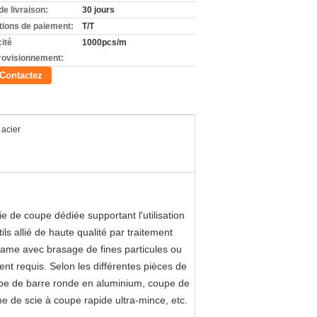
de livraison:
30 jours
tions de paiement:
T/T
ité
1000pcs/m
rovisionnement:
Contactez
 acier
e de coupe dédiée supportant l'utilisation
ls allié de haute qualité par traitement
lame avec brasage de fines particules ou
t requis. Selon les différentes pièces de
oupe de barre ronde en aluminium, coupe de
e de scie à coupe rapide ultra-mince, etc.