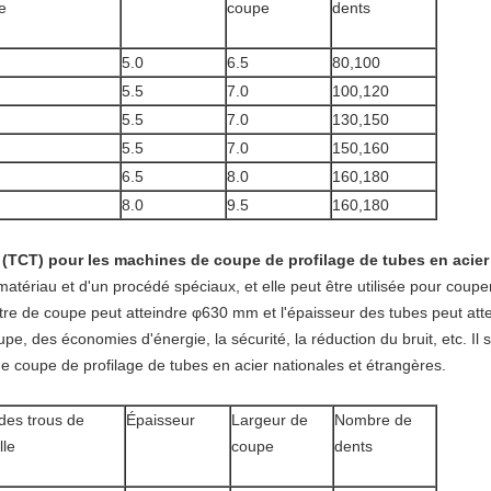
e
coupe
dents
5.0
6.5
80,100
5.5
7.0
100,120
5.5
7.0
130,150
5.5
7.0
150,160
6.5
8.0
160,180
8.0
9.5
160,180
e (TCT) pour les machines de coupe de profilage de tubes en acier
 matériau et d'un procédé spéciaux, et elle peut être utilisée pour cou
tre de coupe peut atteindre φ630 mm et l'épaisseur des tubes peut at
e, des économies d'énergie, la sécurité, la réduction du bruit, etc. Il 
de coupe de profilage de tubes en acier nationales et étrangères.
es trous de
Épaisseur
Largeur de
Nombre de
lle
coupe
dents