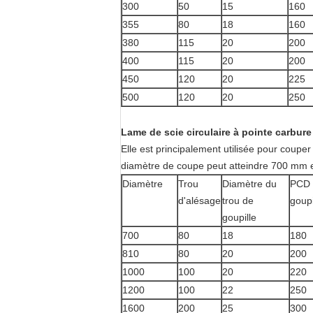
300
50
15
160
355
80
18
160
380
115
20
200
400
115
20
200
450
120
20
225
500
120
20
250
Lame de scie circulaire à pointe carbure
Elle est principalement utilisée pour coupe
diamètre de coupe peut atteindre 700 mm et
Diamètre
Trou
Diamètre du
PCD 
d'alésage
trou de
goupi
goupille
700
80
18
180
810
80
20
200
1000
100
20
220
1200
100
22
250
1600
200
25
300