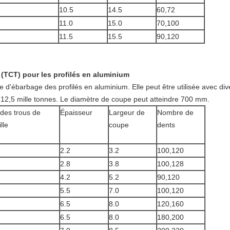
10.5
14.5
60,72
11.0
15.0
70,100
11.5
15.5
90,120
 (TCT) pour les profilés en aluminium
pe d'ébarbage des profilés en aluminium. Elle peut être utilisée avec di
 à 12,5 mille tonnes. Le diamètre de coupe peut atteindre 700 mm.
des trous de
Épaisseur
Largeur de
Nombre de
lle
coupe
dents
2.2
3.2
100,120
2.8
3.8
100,128
4.2
5.2
90,120
5.5
7.0
100,120
6.5
8.0
120,160
6.5
8.0
180,200