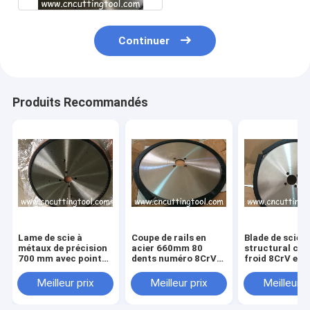
Continuer
Produits Recommandés
Lame de scie à
Coupe de rails en
Blade de scie e
métaux de précision
acier 660mm 80
structural cou
700 mm avec pointe
dents numéro 8CrV
froid 8CrV en
carbure 140 dents
carbure de
carbure de
tungstène lame de
tungstène
Meilleur prix
Meilleur prix
Meilleur p
scie à pointe