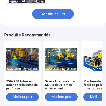
Continuer
Produits Recommandés
250x250 tubes en
Scie à froid volante
Machine de sci
acier carrés usine de
CNC à deux lames
froid de précis
profilage
entièrement
pour tubes en 
automatique scie à
automatique pour
de différentes
froid volante
tube de grand
formes
Meilleur prix
Meilleur prix
Meilleur p
diamètre