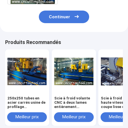
Continuer
Produits Recommandés
250x250 tubes en
Scie à froid volante
Scie à froid vo
acier carrés usine de
CNC à deux lames
haute vitesse 
profilage
entièrement
coupe lisse de
automatique scie à
automatique pour
soudés à haut
froid volante
tube de grand
fréquence
Meilleur prix
Meilleur prix
Meilleur p
diamètre