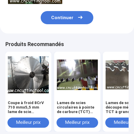
Continuer
Produits Recommandés
Coupe à froid 8CrV
Lames de scies
Lames de scie 
710 mmx5,5 mm
circulaires à pointe
découpe métal
lame de scie
de carbure (TCT)
TCT à grande 
circulaire au carbure
destinées à des tubes
pour tuyaux s
de tungstène TCT
en acier sans
couture droite
Meilleur prix
Meilleur prix
Meilleur p
pour couper les
soudure
métaux