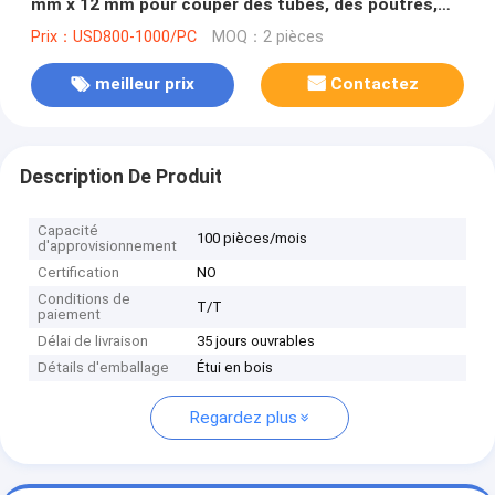
mm x 12 mm pour couper des tubes, des poutres,
des profils et des matières solides
Prix：USD800-1000/PC
MOQ：2 pièces
meilleur prix
Contactez
Description De Produit
Capacité
100 pièces/mois
d'approvisionnement
Certification
NO
Conditions de
T/T
paiement
Délai de livraison
35 jours ouvrables
Détails d'emballage
Étui en bois
Regardez plus