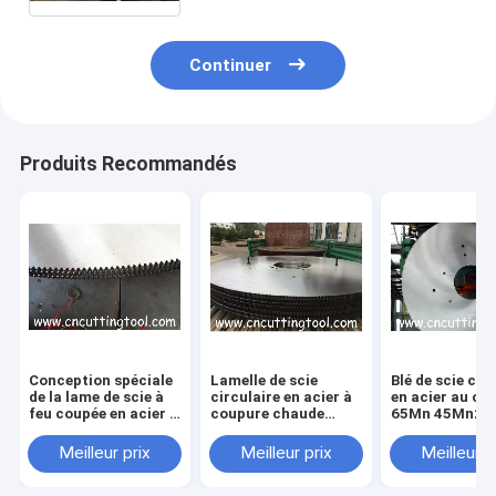
matières solides
Continuer
Produits Recommandés
Conception spéciale
Lamelle de scie
Blé de scie cir
de la lame de scie à
circulaire en acier à
en acier au ca
feu coupée en acier à
coupure chaude
65Mn 45Mn2V
profil de dents en
parfaitement
51Mn7
double arc
équilibrée, nivelée et
Meilleur prix
Meilleur prix
Meilleur p
tendue