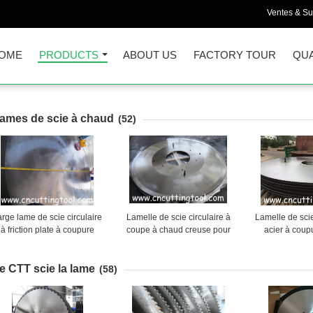
Ventes & Su
OME
PRODUCTS
ABOUT US
FACTORY TOUR
QUA
ames de scie à chaud
(52)
arge lame de scie circulaire
Lamelle de scie circulaire à
Lamelle de scie
à friction plate à coupure
coupe à chaud creuse pour
acier à cou
haude pour billet et profilé
couper la poutre H laminée à
parfaitement
chaud
nivelée e
e CTT scie la lame
(58)