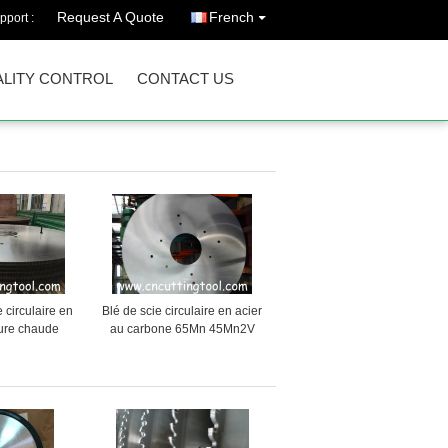
Request A Quote
French
pport :
LITY CONTROL
CONTACT US
 circulaire en
Blé de scie circulaire en acier
pure chaude
au carbone 65Mn 45Mn2V
 équilibrée,
51Mn7
t tendue