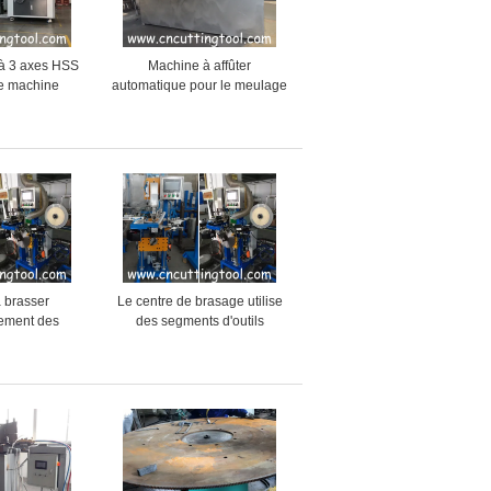
à 3 axes HSS
Machine à affûter
ie machine
automatique pour le meulage
affûtage et de
de lames de scie circulaire
age
de 1000-2200 mm
 brasser
Le centre de brasage utilise
ement des
des segments d'outils
iamants pour
diamantés machine de
 de coupe de
soudage automatique
rre
efficace