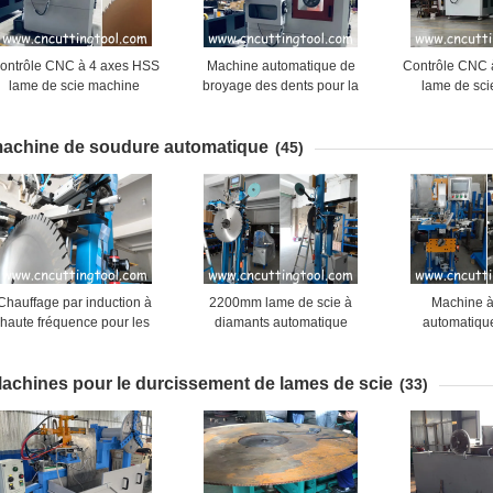
ontrôle CNC à 4 axes HSS
Machine automatique de
Contrôle CNC 
lame de scie machine
broyage des dents pour la
lame de sc
utomatique d'affûtage et de
réparation de la forme des
automatique d'
meulage
dents de la lame de scie HSS
meul
achine de soudure automatique
(45)
Chauffage par induction à
2200mm lame de scie à
Machine à
haute fréquence pour les
diamants automatique
automatiqu
ames de scie diamantées de
segments machine de
segments de d
800 à 3000 mm
brasage HMI fonctionnent
lames de scie
achines pour le durcissement de lames de scie
pie
(33)