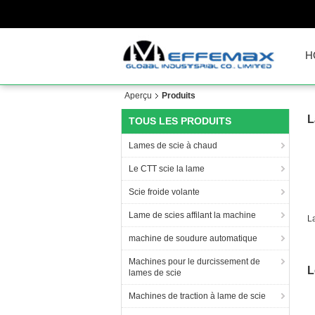
H
Aperçu
Produits
L
TOUS LES PRODUITS
Lames de scie à chaud
Le CTT scie la lame
Scie froide volante
Lame de scies affilant la machine
L
machine de soudure automatique
c
Machines pour le durcissement de
L
lames de scie
Machines de traction à lame de scie