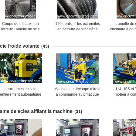
Coupe de métaux non
120 dents n° les extrémités
Lamelle de s
ferreux Lamelle de scie
en carbure de tungstène
circulaire à po
circulaire au carbure de
sans revêtement métallique
de tungstène à
ungstène pour barre ronde
lame de scie de coupe
de c
cie froide volante
en aluminium
(45)
deux lames de scie
Machine de découpe à froid
114 HSS et 
entièrement automatique
à commande automatique
moteur à c
achine à cisailles volantes
par servo-moteur
tuyaux en acie
 coupure à froid pour tube
découpe
ame de scies affilant la machine
de 165 mm max
(31)