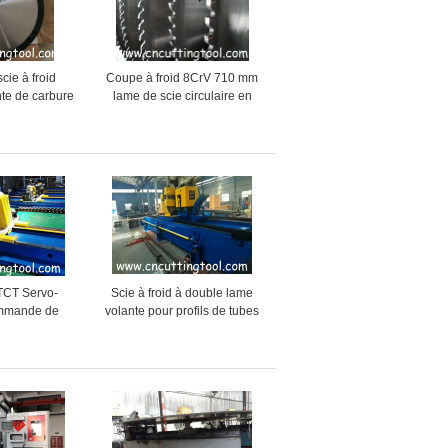
cie à froid
Coupe à froid 8CrV 710 mm
inte de carbure
lame de scie circulaire en
 haute vitesse
carbure de tungstène TCT
oupe
pour couper les métaux
TCT Servo-
Scie à froid à double lame
ommande de
volante pour profils de tubes
r galvanisé à
de grande taille
 froide