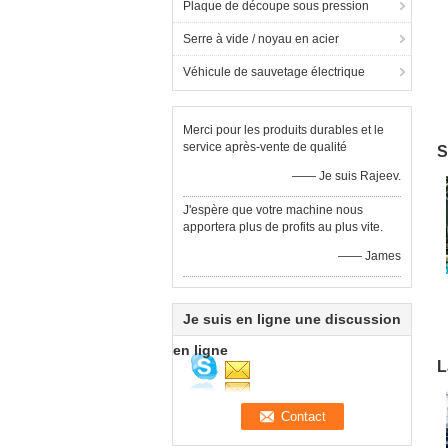
Plaque de découpe sous pression
Serre à vide / noyau en acier
Véhicule de sauvetage électrique
Merci pour les produits durables et le
t
service après-vente de qualité
S
—— Je suis Rajeev.
J'espère que votre machine nous
apportera plus de profits au plus vite.
—— James
Je suis en ligne une discussion
m
à
en ligne
L