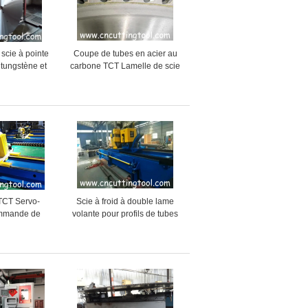
 scie à pointe
Coupe de tubes en acier au
 tungstène et
carbone TCT Lamelle de scie
 avec matériau
circulaire Coupe murale pour
0CrV2
tuyaux et tubes
TCT Servo-
Scie à froid à double lame
ommande de
volante pour profils de tubes
r galvanisé à
de grande taille
 froide