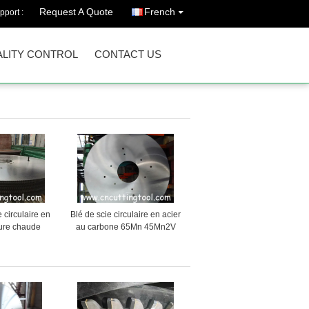
Request A Quote
French
pport :
LITY CONTROL
CONTACT US
 circulaire en
Blé de scie circulaire en acier
pure chaude
au carbone 65Mn 45Mn2V
 équilibrée,
51Mn7
t tendue