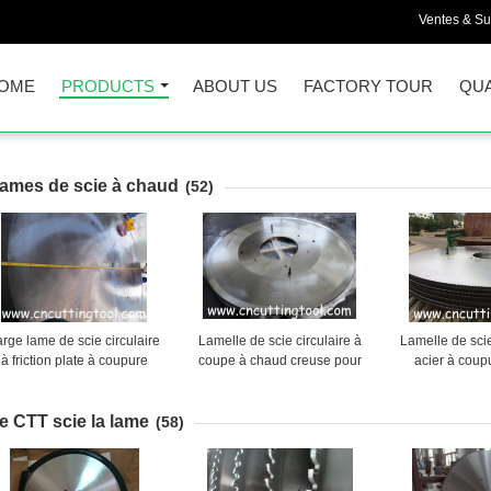
Ventes & Su
OME
PRODUCTS
ABOUT US
FACTORY TOUR
QUA
ames de scie à chaud
(52)
arge lame de scie circulaire
Lamelle de scie circulaire à
Lamelle de scie
à friction plate à coupure
coupe à chaud creuse pour
acier à cou
haude pour billet et profilé
couper la poutre H laminée à
parfaitement
chaud
nivelée e
e CTT scie la lame
(58)