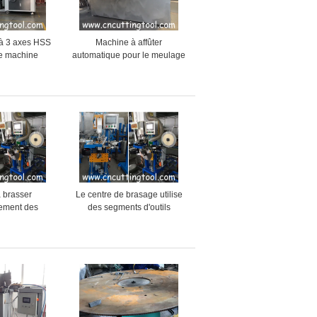
à 3 axes HSS
Machine à affûter
ie machine
automatique pour le meulage
affûtage et de
de lames de scie circulaire
age
de 1000-2200 mm
 brasser
Le centre de brasage utilise
ement des
des segments d'outils
iamants pour
diamantés machine de
 de coupe de
soudage automatique
rre
efficace