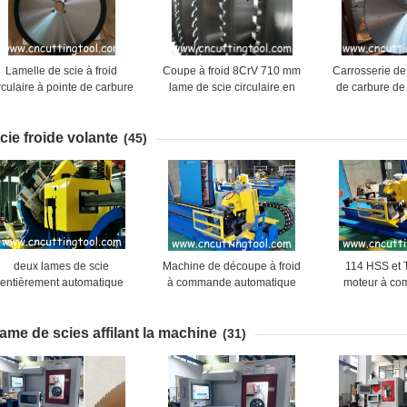
Lamelle de scie à froid
Coupe à froid 8CrV 710 mm
Carrosserie de
rculaire à pointe de carbure
lame de scie circulaire en
de carbure de
e tungstène à haute vitesse
carbure de tungstène TCT
noyau en acier
de coupe
pour couper les métaux
8CrV 8
cie froide volante
(45)
deux lames de scie
Machine de découpe à froid
114 HSS et 
entièrement automatique
à commande automatique
moteur à c
achine à cisailles volantes
par servo-moteur
tuyaux en acie
 coupure à froid pour tube
découpe
ame de scies affilant la machine
de 165 mm max
(31)