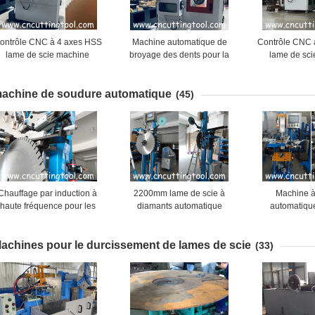
ontrôle CNC à 4 axes HSS
Machine automatique de
Contrôle CNC 
lame de scie machine
broyage des dents pour la
lame de sc
utomatique d'affûtage et de
réparation de la forme des
automatique d'
meulage
dents de la lame de scie HSS
meul
achine de soudure automatique
(45)
Chauffage par induction à
2200mm lame de scie à
Machine à
haute fréquence pour les
diamants automatique
automatiqu
ames de scie diamantées de
segments machine de
segments de d
800 à 3000 mm
brasage HMI fonctionnent
lames de scie
achines pour le durcissement de lames de scie
pie
(33)