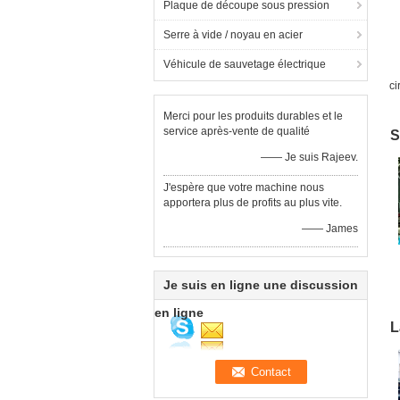
Plaque de découpe sous pression
Serre à vide / noyau en acier
Véhicule de sauvetage électrique
ci
d
Merci pour les produits durables et le
service après-vente de qualité
S
—— Je suis Rajeev.
J'espère que votre machine nous
apportera plus de profits au plus vite.
—— James
Je suis en ligne une discussion
m
à
en ligne
L