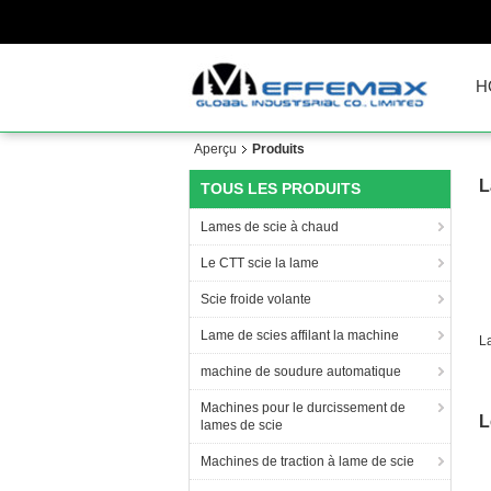
H
Aperçu
Produits
L
TOUS LES PRODUITS
Lames de scie à chaud
Le CTT scie la lame
Scie froide volante
Lame de scies affilant la machine
L
machine de soudure automatique
c
Machines pour le durcissement de
L
lames de scie
Machines de traction à lame de scie