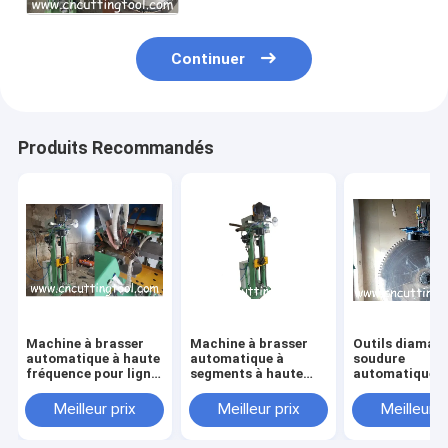
contrôlées par PLC
Continuer
Produits Recommandés
Machine à brasser
Machine à brasser
Outils diaman
automatique à haute
automatique à
soudure
fréquence pour ligne
segments à haute
automatique
de réparation de
fréquence et support
d'alimentation,
lames de scie à
électrique
de brossage,
Meilleur prix
Meilleur prix
Meilleur p
diamants
machine de so
à lame de scie