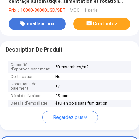
centrage automatique, alimentation et rotation
contrôlées par PLC
Prix：10000-30000USD/SET
MOQ：1 série
meilleur prix
Contactez
Description De Produit
Capacité
50 ensembles/m2
d'approvisionnement
Certification
No
Conditions de
T/T
paiement
Délai de livraison
25 jours
Détails d'emballage
étui en bois sans fumigation
Regardez plus