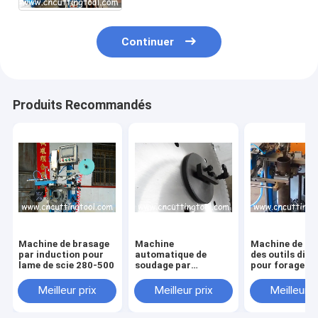
800-2200mm
Continuer
Produits Recommandés
Machine de brasage
Machine
Machine de br
par induction pour
automatique de
des outils dia
lame de scie 280-500
soudage par
pour forages d
induction et de
noyau de diam
brasage
70 à 600 mm
Meilleur prix
Meilleur prix
Meilleur p
automatique pour
segments diamantés