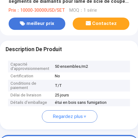
segments de diamants pour lame de scie de coupe
de pierre 800-2200mm
Prix：10000-30000USD/SET
MOQ：1 série
meilleur prix
Contactez
Description De Produit
Capacité
50 ensembles/m2
d'approvisionnement
Certification
No
Conditions de
T/T
paiement
Délai de livraison
25 jours
Détails d'emballage
étui en bois sans fumigation
Regardez plus