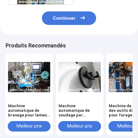
Continuer
Produits Recommandés
Machine
Machine
Machine de br
automatique de
automatique de
des outils dia
brasage pour lames
soudage par
pour forages d
de scie 280-500 à
induction et de
noyau de diam
pointe de carbure de
brasage
70 à 600 mm
Meilleur prix
Meilleur prix
Meilleur p
tungstène
automatique pour
segments diamantés