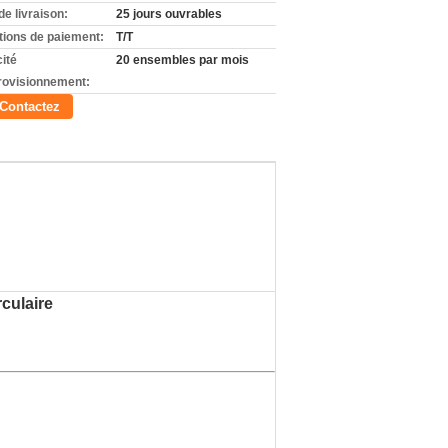
de livraison:
25 jours ouvrables
tions de paiement:
T/T
ité
20 ensembles par mois
rovisionnement:
Contactez
culaire