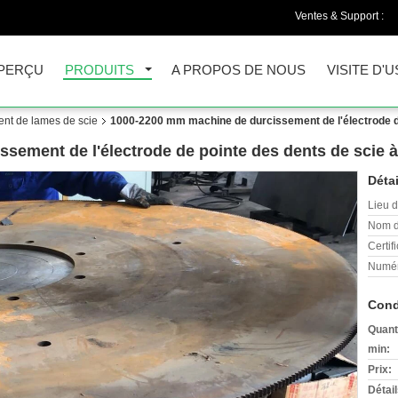
Ventes & Support :
PERÇU
PRODUITS
A PROPOS DE NOUS
VISITE D'U
ent de lames de scie
1000-2200 mm machine de durcissement de l'électrode de
ement de l'électrode de pointe des dents de scie à
Détai
Lieu d
Nom d
Certifi
Numér
Cond
Quant
min:
Prix:
Détai