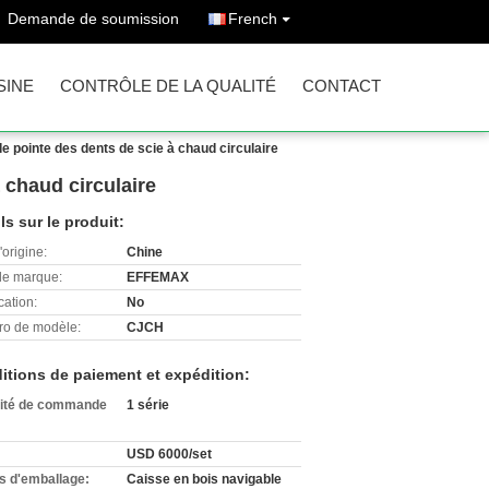
Demande de soumission
French
SINE
CONTRÔLE DE LA QUALITÉ
CONTACT
 pointe des dents de scie à chaud circulaire
 chaud circulaire
ls sur le produit:
'origine:
Chine
e marque:
EFFEMAX
cation:
No
o de modèle:
CJCH
itions de paiement et expédition:
ité de commande
1 série
USD 6000/set
ls d'emballage:
Caisse en bois navigable