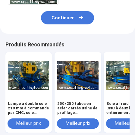
Continuer
Produits Recommandés
Lampe à double scie
250x250 tubes en
Scie à froid vo
219 mm à commande
acier carrés usine de
CNC à deux la
par CNC, scie
profilage
entièrement
automatique de
automatique scie à
automatique p
fraisage coupée à
froid volante
tube de grand
Meilleur prix
Meilleur prix
Meilleur p
froid
diamètre