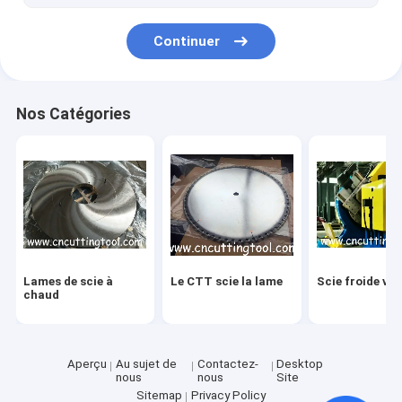
Continuer
Nos Catégories
Lames de scie à
Le CTT scie la lame
Scie froide vo
chaud
Aperçu
Au sujet de
Contactez-
Desktop
nous
nous
Site
Sitemap
Privacy Policy