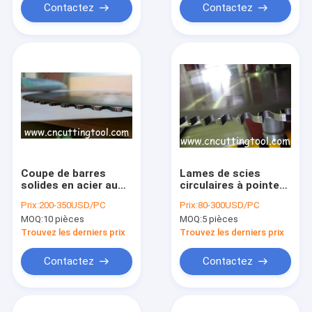
Contactez
Contactez
Coupe de barres
Lames de scies
solides en acier au
circulaires à pointe
carbure de tungstène
de carbure (TCT)
Prix:
200-350USD/PC
Prix:
80-300USD/PC
(TCT) sans
destinées à des
MOQ:
10 pièces
MOQ:
5 pièces
revêtement
tubes en acier sans
soudure
Trouvez les derniers prix
Trouvez les derniers prix
Contactez
Contactez