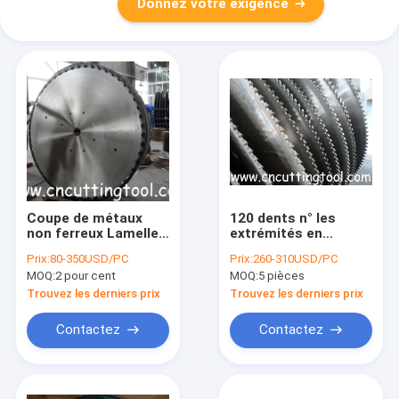
Donnez votre exigence
Coupe de métaux
120 dents n° les
non ferreux Lamelle
extrémités en
de scie circulaire au
carbure de tungstène
Prix:
80-350USD/PC
Prix:
260-310USD/PC
carbure de tungstène
sans revêtement
MOQ:
2 pour cent
MOQ:
5 pièces
pour barre ronde en
métallique lame de
aluminium
scie de coupe
Trouvez les derniers prix
Trouvez les derniers prix
Contactez
Contactez