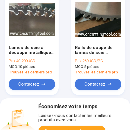
Lames de scie à
Rails de coupe de
découpe métallique
lames de scie
TCT à grande vitesse
circulaire en carbure
Prix:
40-200USD
Prix:
260USD/PC
pour tuyaux soudés à
de tungstène en
MOQ:
10 pièces
MOQ:
5 pièces
couture droite
acier allié de
diamètre 660 mm
Trouvez les derniers prix
Trouvez les derniers prix
Contactez
Contactez
Économisez votre temps
Laissez-nous contacter les meilleurs
produits avec vous.