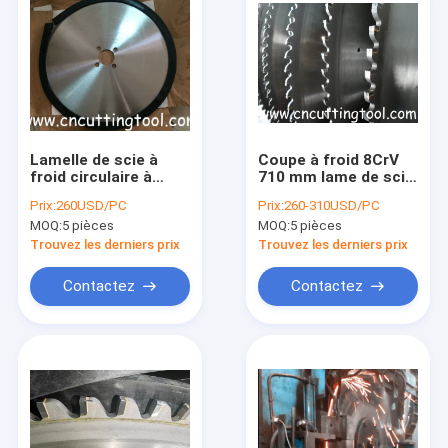
Lamelle de scie à
Coupe à froid 8CrV
froid circulaire à
710 mm lame de scie
pointe de carbure de
circulaire en carbure
Prix:
260USD/PC
Prix:
260-310USD/PC
tungstène à haute
de tungstène TCT
MOQ:
5 pièces
MOQ:
5 pièces
vitesse de coupe
pour couper les
métaux
Trouvez les derniers prix
Trouvez les derniers prix
Contactez
Contactez
Aperçu
Produits
A propos de nous