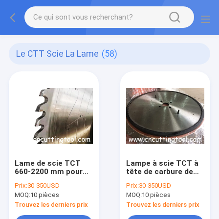
Le CTT Scie La Lame
(58)
Lame de scie TCT
Lampe à scie TCT à
660-2200 mm pour
tête de carbure de
coupes de précision
tungstène pour acier
Prix:
30-350USD
Prix:
30-350USD
avec pointes P/K
massif et tubes
MOQ:
10 pièces
MOQ:
10 pièces
coupés
Trouvez les derniers prix
Trouvez les derniers prix