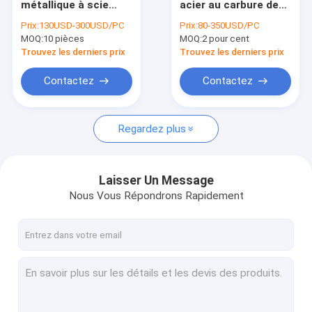
métallique à scie
acier au carbure de
Machines pour le durcissement de lames de scie
circulaire au carbure
tungstène coupés à
Prix:
130USD-300USD/PC
Prix:
80-350USD/PC
TCT Lames de scie
froid
MOQ:
Machines de traction à lame de scie
10 pièces
MOQ:
2 pour cent
CrV Corps en acier
Trouvez les derniers prix
Trouvez les derniers prix
Plaque de découpe sous pression
Contactez
Contactez
scie à blanc
Regardez plus
Outils électroportatifs
Laisser Un Message
Nous Vous Répondrons Rapidement