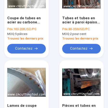
Visite d'usine
Contrôle de la qualité
Coupe de tubes en
Tubes et tubes en
acier au carbone
acier à paroi épaisse,
Contact
TCT Lamelle de scie
à coupe froide, à
Prix:
100-200USD/PC
Prix:
80-350USD/PC
circulaire Coupe
lame de scie à pointe
MOQ:
5 pièces
MOQ:
2 pour cent
murale pour tuyaux
de carbure de
Demande de soumission
et tubes
tungstène
Trouvez les derniers prix
Trouvez les derniers prix
Contactez
Contactez
Lames de scie à chaud
Le CTT scie la lame
Scie froide volante
Lame de scies affilant la machine
machine de soudure automatique
Lames de coupe
Pièces et tubes en