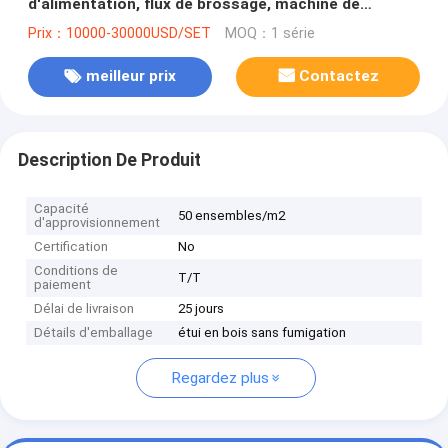
d'alimentation, flux de brossage, machine de
soudage à lame de scie rotative
Prix：10000-30000USD/SET
MOQ：1 série
meilleur prix
Contactez
Description De Produit
Capacité
50 ensembles/m2
d'approvisionnement
Certification
No
Conditions de
T/T
paiement
Délai de livraison
25 jours
Détails d'emballage
étui en bois sans fumigation
Regardez plus