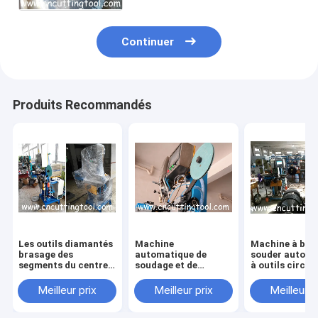
rotative
Continuer
Produits Recommandés
Les outils diamantés
Machine
Machine à bras
brasage des
automatique de
souder automa
segments du centre
soudage et de
à outils circul
de soudure
brasage à diamants
diamants
automatique
de grand diamètre
Meilleur prix
Meilleur prix
Meilleur p
efficace machine