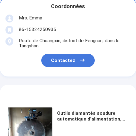
Coordonnées
Mrs. Emma
86-15324250935
Route de Chuangxin, district de Fengnan, dans le
Tangshan
Contactez
Outils diamantés soudure
automatique d'alimentation,
flux de brossage, machine de
soudage à lame de scie