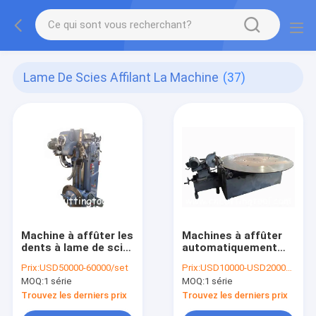
Lame De Scies Affilant La Machine
(37)
Machine à affûter les
Machines à affûter
dents à lame de scie
automatiquement
circulaire segmentée
des lames de scie de
Prix:
USD50000-60000/set
Prix:
USD10000-USD20000/set
HSS Dmo5
type horizontal pour
MOQ:
1 série
MOQ:
1 série
affûter des dents
Trouvez les derniers prix
Trouvez les derniers prix