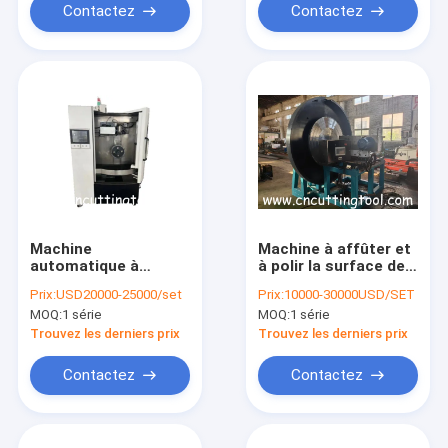
Contactez
Contactez
Machine
Machine à affûter et
automatique à
à polir la surface de
affûter les lames de
la lame de scie pour
Prix:
USD20000-25000/set
Prix:
10000-30000USD/SET
scie à 5 axes pour les
le travail des métaux
MOQ:
1 série
MOQ:
1 série
lames de scie HSS
Trouvez les derniers prix
Trouvez les derniers prix
Contactez
Contactez