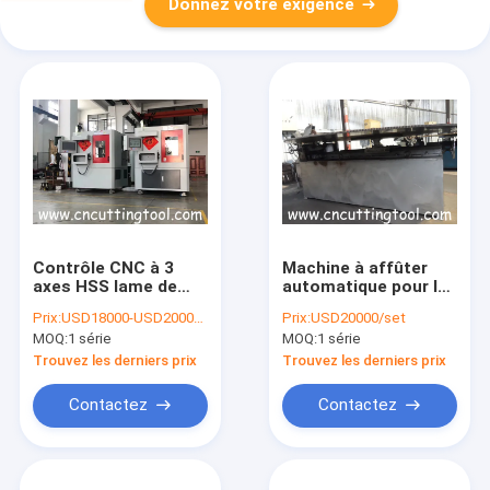
Donnez votre exigence
Contrôle CNC à 3
Machine à affûter
axes HSS lame de
automatique pour le
scie machine
meulage de lames de
Prix:
USD18000-USD20000/set
Prix:
USD20000/set
automatique
scie circulaire de
MOQ:
1 série
MOQ:
1 série
d'affûtage et de
1000-2200 mm
meulage
Trouvez les derniers prix
Trouvez les derniers prix
Contactez
Contactez