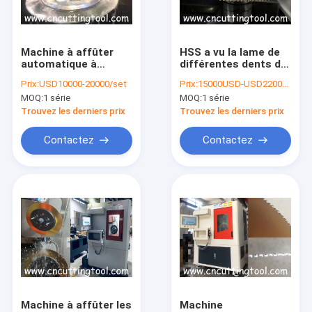
Visite d'usine
Contrôle de la qualité
Machine à affûter
HSS a vu la lame de
automatique à
différentes dents de
Contact
commande CNC pour
la forme de la
Prix:
USD10000-20000/set
Prix:
15000USD-USD22000/set
le meulage des dents
machine de meulage
MOQ:
1 série
MOQ:
1 série
de la lame de scie
de contrôle CNC
Demande de soumission
Trouvez les derniers prix
Trouvez les derniers prix
Contactez
Contactez
Lames de scie à chaud
Le CTT scie la lame
Scie froide volante
Lame de scies affilant la machine
machine de soudure automatique
Machine à affûter les
Machine