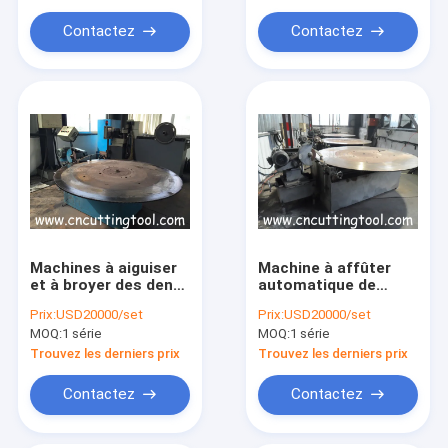
Contactez
Contactez
Machines à aiguiser
Machine à affûter
et à broyer des dents
automatique de
automatiques à lame
meulage des
Prix:
USD20000/set
Prix:
USD20000/set
de scie à chaud et à
extrémités des
MOQ:
1 série
MOQ:
1 série
friction
lames de scies
circulaires en acier
Trouvez les derniers prix
Trouvez les derniers prix
allié
Contactez
Contactez