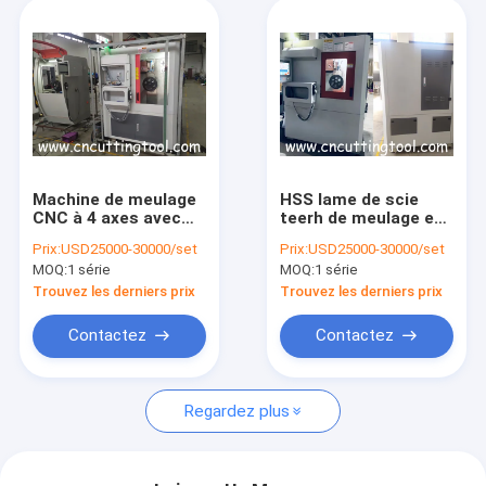
Machine de meulage
HSS lame de scie
CNC à 4 axes avec
teerh de meulage et
système d'affûtage
d'affûtage machine
Prix:
USD25000-30000/set
Prix:
USD25000-30000/set
étanche pour lame
de meulage CNC
MOQ:
1 série
MOQ:
1 série
de scie HSS
Trouvez les derniers prix
Trouvez les derniers prix
Contactez
Contactez
Regardez plus