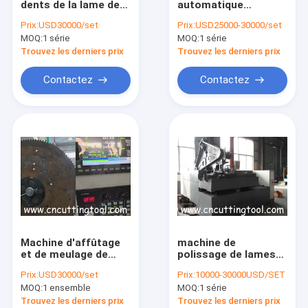
dents de la lame de
automatique
Machines pour le durcissement de lames de scie
scie HSS avec
d'affûtage pour le
Prix:
USD30000/set
Prix:
USD25000-30000/set
broyage précis à 4
meulage de qualité
MOQ:
Machines de traction à lame de scie
1 série
MOQ:
1 série
axes
de la lame de scie
HSS
Trouvez les derniers prix
Trouvez les derniers prix
Plaque de découpe sous pression
Contactez
Contactez
scie à blanc
Outils électroportatifs
Machine d'affûtage
machine de
et de meulage de
polissage de lames
lames de scie à
de scie conique à
Prix:
USD30000/set
Prix:
10000-30000USD/SET
commande CNC
table tournante à
MOQ:
1 ensemble
MOQ:
1 série
multifonction
commande
automatique
Trouvez les derniers prix
Trouvez les derniers prix