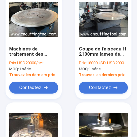
Machines de
Coupe de faisceau H
traitement des
2100mm lames de
métaux à lame de
scie à chaud dents
Prix:
USD20000/set
Prix:
18000USD-USD20000/set
scie circulaire, re-
de lame de broyage
MOQ:
1 série
MOQ:
1 série
affûtage
automatique
automatique des
Trouvez les derniers prix
Trouvez les derniers prix
dents
Contactez
Contactez
Aperçu
Produits
A propos de nous