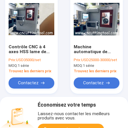
Contrôle CNC à 4
Machine
axes HSS lame de
automatique de
scie machine
broyage des dents
Prix:
USD35000/set
Prix:
USD25000-30000/set
automatique
pour la réparation de
MOQ:
1 série
MOQ:
1 série
d'affûtage et de
la forme des dents
meulage
de la lame de scie
Trouvez les derniers prix
Trouvez les derniers prix
HSS
Contactez
Contactez
Économisez votre temps
Laissez-nous contacter les meilleurs
produits avec vous.